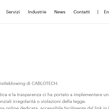
Servizi
Industrie
News
Contatti
En
histleblowing di CABLOTECH.
etica e la trasparenza ci ha portato a implementare un
ziali irregolarità o violazioni della legge.
ma online dedicata, accessibile facilmente dal link in 