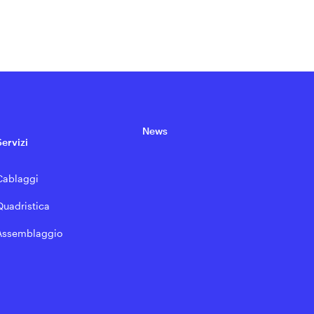
News
Servizi
Cablaggi
Quadristica
Assemblaggio