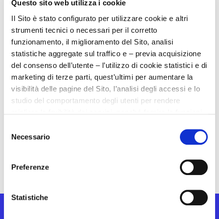
all’indirizzo: Cablotech S.r.l. – Organismo di Vigilanza
Questo sito web utilizza i cookie
– Via Umbria, 6 – 6/A, 40024 Osteria Grande (BO).
Il Sito è stato configurato per utilizzare cookie e altri
strumenti tecnici o necessari per il corretto
funzionamento, il miglioramento del Sito, analisi
Scarica la parte generale del MOGC (PDF)
->
statistiche aggregate sul traffico e – previa acquisizione
del consenso dell’utente – l’utilizzo di cookie statistici e di
marketing di terze parti, quest’ultimi per aumentare la
Scarica il regolamento regali (PDF)
->
visibilità delle pagine del Sito, l’analisi degli accessi e lo
studio del comportamento degli utenti per rendere
migliore la fruibilità dei servizi, nonché fornire le funzioni
Scarica le parte speciali (PDF)
->
dei social media presenti nel sito.
Selezione
Necessario
del
Il Sito non mostra contenuti o annunci pubblicitari, ma
consenso
raccogliamo informazioni sul modo in cui viene utilizzato
Preferenze
il nostro sito e li forniamo, in forma pseudoanonimizzata,
a terze parti, i quali potrebbero combinarle con altre
informazioni in loro possesso, raccolte durante l’utilizzo
Statistiche
dei loro servizi presenti anche in altri siti.