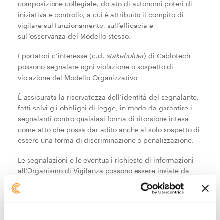
composizione collegiale, dotato di autonomi poteri di
iniziativa e controllo, a cui è attribuito il compito di
vigilare sul funzionamento, sull’efficacia e
sull’osservanza del Modello stesso.
I portatori d’interesse (c.d.
stakeholder
) di Cablotech
possono segnalare ogni violazione o sospetto di
violazione del Modello Organizzativo.
È assicurata la riservatezza dell’identità del segnalante,
fatti salvi gli obblighi di legge, in modo da garantire i
segnalanti contro qualsiasi forma di ritorsione intesa
come atto che possa dar adito anche al solo sospetto di
essere una forma di discriminazione o penalizzazione.
Le segnalazioni e le eventuali richieste di informazioni
all’Organismo di Vigilanza possono essere inviate da
tutti gli stakeholder con la seguente modalità:
E-mail all’indirizzo:
odv@cablotech.com
;
Lettera in busta chiusa a mezzo posta fisica