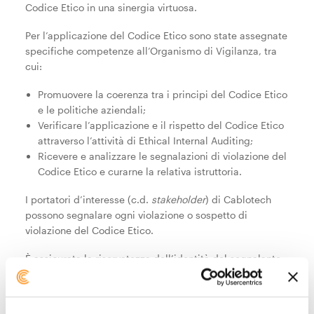
Codice Etico in una sinergia virtuosa.
Per l’applicazione del Codice Etico sono state assegnate
specifiche competenze all’Organismo di Vigilanza, tra
cui:
Promuovere la coerenza tra i principi del Codice Etico
e le politiche aziendali;
Verificare l’applicazione e il rispetto del Codice Etico
attraverso l’attività di Ethical Internal Auditing;
Ricevere e analizzare le segnalazioni di violazione del
Codice Etico e curarne la relativa istruttoria.
I portatori d’interesse (c.d.
stakeholder
) di Cablotech
possono segnalare ogni violazione o sospetto di
violazione del Codice Etico.
È assicurata la riservatezza dell’identità del segnalante,
fatti salvi gli obblighi di legge, in modo da garantire i
segnalanti contro qualsiasi forma di ritorsione intesa
come atto che possa dar adito anche al solo sospetto di