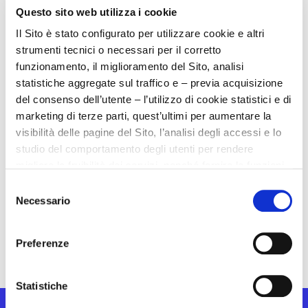
essere una forma di discriminazione o penalizzazione.
Questo sito web utilizza i cookie
Le segnalazioni e le eventuali richieste di informazioni
Il Sito è stato configurato per utilizzare cookie e altri
all’Organismo di Vigilanza possono essere inviate da
strumenti tecnici o necessari per il corretto
tutti gli stakeholder con la seguente modalità:
funzionamento, il miglioramento del Sito, analisi
statistiche aggregate sul traffico e – previa acquisizione
E-mail all’indirizzo:
odv@cablotech.com
;
del consenso dell’utente – l’utilizzo di cookie statistici e di
Lettera in busta chiusa a mezzo posta fisica
marketing di terze parti, quest’ultimi per aumentare la
all’indirizzo: Cablotech S.r.l. – Organismo di Vigilanza
visibilità delle pagine del Sito, l’analisi degli accessi e lo
– Via Umbria, 6 – 6/A, 40024 Osteria Grande (BO).
studio del comportamento degli utenti per rendere
migliore la fruibilità dei servizi, nonché fornire le funzioni
dei social media presenti nel sito.
Selezione
Scarica il documento del Codice etico in (PDF)
->
Necessario
del
Il Sito non mostra contenuti o annunci pubblicitari, ma
consenso
raccogliamo informazioni sul modo in cui viene utilizzato
Preferenze
il nostro sito e li forniamo, in forma pseudoanonimizzata,
a terze parti, i quali potrebbero combinarle con altre
informazioni in loro possesso, raccolte durante l’utilizzo
Statistiche
dei loro servizi presenti anche in altri siti.